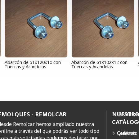
Abarcón de 51x120x10 con
Abarcón de 61x102x12 con
Tuercas y Arandelas
Tuercas y Arandelas
REMOLQUES - REMOLCAR
NUESTR
Recambio
CATÁLOG
 desde Remolcar hemos ampliado nuestra
online a través del que podrás ver todo tipo
Quiénes
Contacto
ezas más solicitadas podemos destacar, por