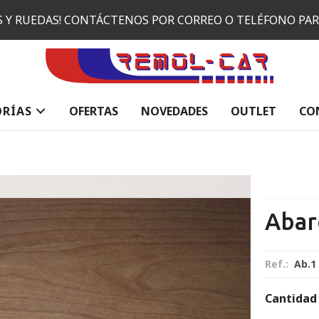
ES Y RUEDAS! CONTÁCTENOS POR CORREO O TELÉFONO PA
ORÍAS
OFERTAS
NOVEDADES
OUTLET
CO
Abar
Ref.:
Ab.1
Cantidad