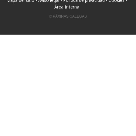
Mapa del sitio
-
Aviso legal
-
Política de privacidad
-
Cookies
-
Área Interna
© PÁXINAS GALEGAS