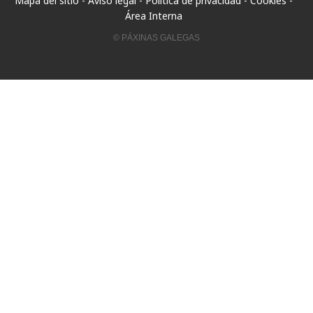
Mapa del sitio
-
Aviso legal
-
Política de privacidad
-
Cookies
-
Área Interna
© PÁXINAS GALEGAS