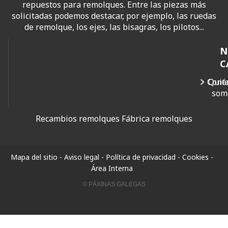
repuestos para remolques. Entre las piezas más
solicitadas podemos destacar, por ejemplo, las ruedas
de remolque, los ejes, las bisagras, los pilotos...
N
C
Cont
Quié
som
Recambios remolques
Fábrica remolques
Mapa del sitio
-
Aviso legal
-
Política de privacidad
-
Cookies
-
Área Interna
© PÁXINAS GALEGAS