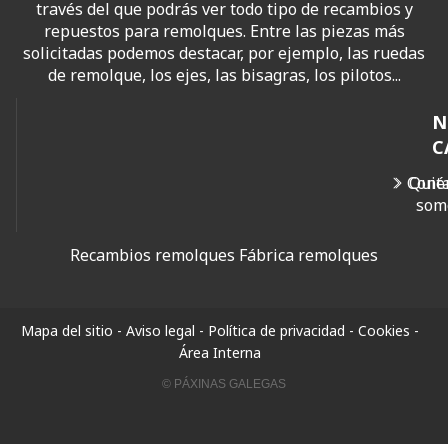
través del que podrás ver todo tipo de recambios y
repuestos para remolques. Entre las piezas más
solicitadas podemos destacar, por ejemplo, las ruedas
de remolque, los ejes, las bisagras, los pilotos...
N
C
Cont
Quié
som
Recambios remolques
Fábrica remolques
Mapa del sitio
-
Aviso legal
-
Política de privacidad
-
Cookies
-
Área Interna
© PÁXINAS GALEGAS