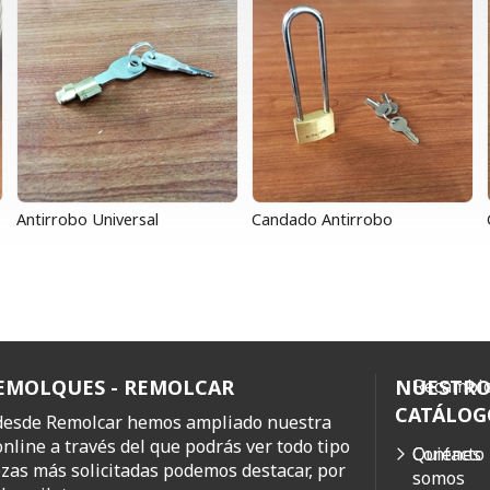
Antirrobo Universal
Candado Antirrobo
REMOLQUES - REMOLCAR
NUESTR
Recambio
CATÁLOG
 desde Remolcar hemos ampliado nuestra
online a través del que podrás ver todo tipo
Quiénes
Contacto
ezas más solicitadas podemos destacar, por
somos