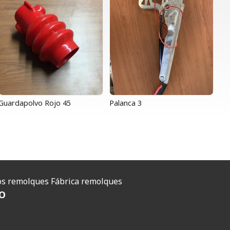
Guardapolvo Rojo 45
Palanca 3
O
s remolques
Fábrica remolques
O