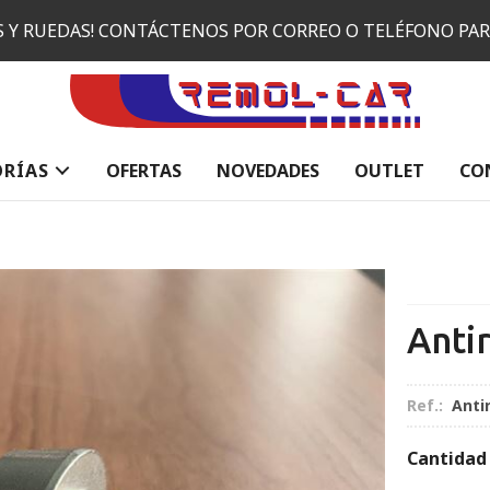
ES Y RUEDAS! CONTÁCTENOS POR CORREO O TELÉFONO PA
ORÍAS
OFERTAS
NOVEDADES
OUTLET
CO
Anti
Ref.:
Antir
Cantidad