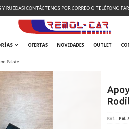
ES Y RUEDAS! CONTÁCTENOS POR CORREO O TELÉFONO PA
ORÍAS
OFERTAS
NOVEDADES
OUTLET
CO
con Palote
Apoy
Rodi
Ref.:
Pal.