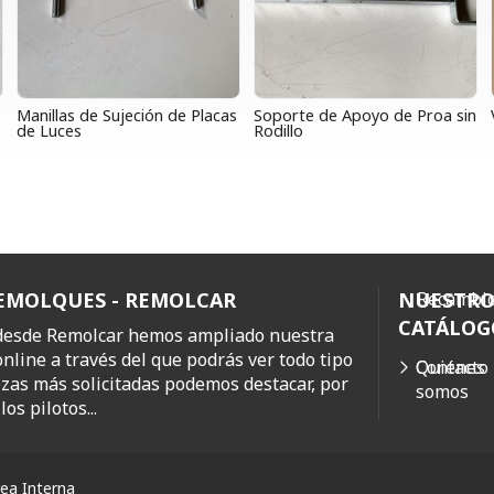
Manillas de Sujeción de Placas
Soporte de Apoyo de Proa sin
de Luces
Rodillo
REMOLQUES - REMOLCAR
NUESTR
Recambio
CATÁLOG
 desde Remolcar hemos ampliado nuestra
online a través del que podrás ver todo tipo
Quiénes
Contacto
ezas más solicitadas podemos destacar, por
somos
os pilotos...
ea Interna