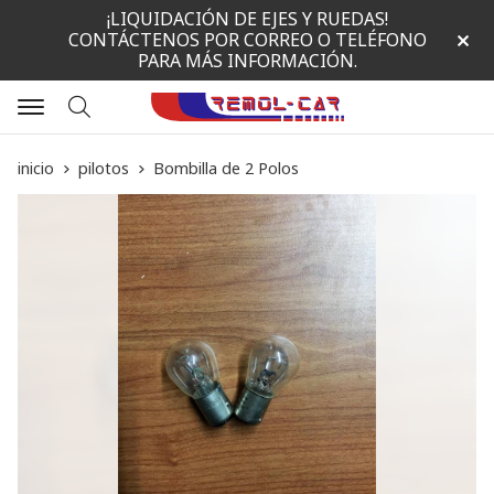
¡LIQUIDACIÓN DE EJES Y RUEDAS!
CONTÁCTENOS POR CORREO O TELÉFONO
PARA MÁS INFORMACIÓN.
Buscar
inicio
pilotos
Bombilla de 2 Polos