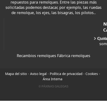
repuestos para remolques. Entre las piezas más
solicitadas podemos destacar, por ejemplo, las ruedas
de remolque, los ejes, las bisagras, los pilotos...
N
C
Cont
Quié
som
Recambios remolques
Fábrica remolques
Mapa del sitio
-
Aviso legal
-
Política de privacidad
-
Cookies
-
Área Interna
© PÁXINAS GALEGAS