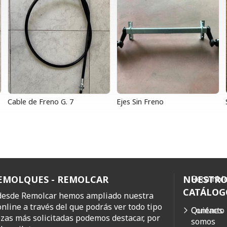
Cable de Freno G. 7
Ejes Sin Freno
REMOLQUES - REMOLCAR
NUESTR
Recambio
CATÁLOG
 desde Remolcar hemos ampliado nuestra
online a través del que podrás ver todo tipo
Quiénes
Contacto
ezas más solicitadas podemos destacar, por
somos