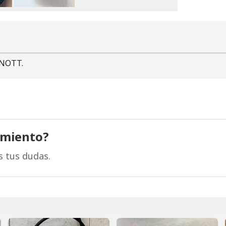
KNOTT.
amiento?
s tus dudas.