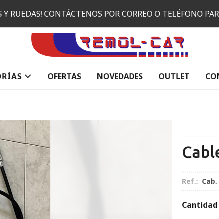
ES Y RUEDAS! CONTÁCTENOS POR CORREO O TELÉFONO PA
ORÍAS
OFERTAS
NOVEDADES
OUTLET
CO
Cabl
Ref.:
Cab.
Cantidad