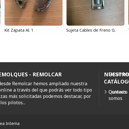
Kit Zapata Al. 1
Sujeta Cables de Freno G.
REMOLQUES - REMOLCAR
NUESTR
Recambio
CATÁLOG
 desde Remolcar hemos ampliado nuestra
online a través del que podrás ver todo tipo
Quiénes
Contacto
ezas más solicitadas podemos destacar, por
somos
os pilotos...
ea Interna