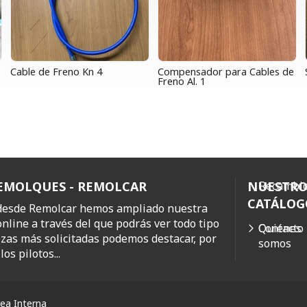
Cable de Freno Kn 4
Compensador para Cables de
Freno Al. 1
REMOLQUES - REMOLCAR
NUESTR
Recambio
CATÁLOG
 desde Remolcar hemos ampliado nuestra
online a través del que podrás ver todo tipo
Quiénes
Contacto
ezas más solicitadas podemos destacar, por
somos
os pilotos...
ea Interna