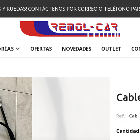
ES Y RUEDAS! CONTÁCTENOS POR CORREO O TELÉFONO PA
ORÍAS
OFERTAS
NOVEDADES
OUTLET
CO
Cabl
Ref.:
Cab.
Cantidad