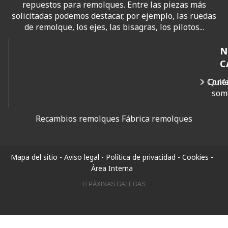
repuestos para remolques. Entre las piezas más
solicitadas podemos destacar, por ejemplo, las ruedas
de remolque, los ejes, las bisagras, los pilotos...
N
C
Cont
Quié
som
Recambios remolques
Fábrica remolques
Mapa del sitio
-
Aviso legal
-
Política de privacidad
-
Cookies
-
Área Interna
© PÁXINAS GALEGAS