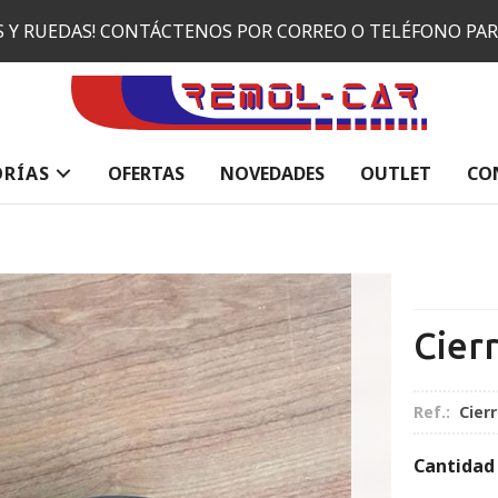
ES Y RUEDAS! CONTÁCTENOS POR CORREO O TELÉFONO PA
ORÍAS
OFERTAS
NOVEDADES
OUTLET
CO
Cier
Ref.:
Cierr
Cantidad