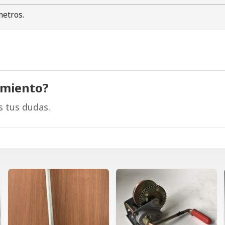
metros.
amiento?
s tus dudas.