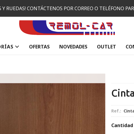
ES Y RUEDAS! CONTÁCTENOS POR CORREO O TELÉFONO PA
ORÍAS
OFERTAS
NOVEDADES
OUTLET
CO
Cint
Ref.:
Cint
Cantidad