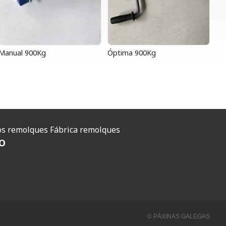
Manual 900Kg
Óptima 900Kg
O
s remolques
Fábrica remolques
O
© PÁXINAS GALEGAS