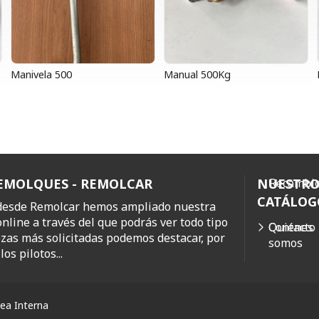
Manivela 500
Manual 500Kg
REMOLQUES - REMOLCAR
NUESTR
Recambio
CATÁLOG
 desde Remolcar hemos ampliado nuestra
online a través del que podrás ver todo tipo
Quiénes
Contacto
ezas más solicitadas podemos destacar, por
somos
os pilotos...
ea Interna