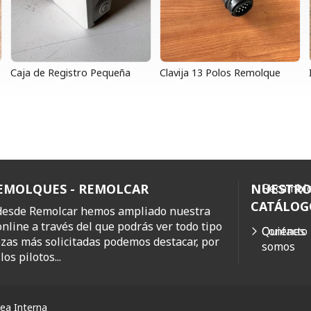
Caja de Registro Pequeña
Clavija 13 Polos Remolque
REMOLQUES - REMOLCAR
NUESTR
Recambio
CATÁLOG
 desde Remolcar hemos ampliado nuestra
online a través del que podrás ver todo tipo
Quiénes
Contacto
ezas más solicitadas podemos destacar, por
somos
os pilotos...
ea Interna