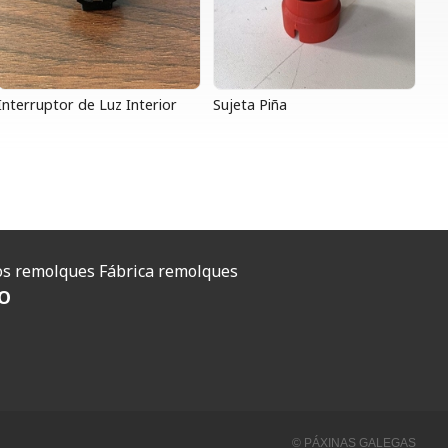
Interruptor de Luz Interior
Sujeta Piña
O
s remolques
Fábrica remolques
O
© PÁXINAS GALEGAS