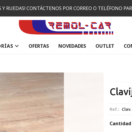
ES Y RUEDAS! CONTÁCTENOS POR CORREO O TELÉFONO PA
ORÍAS
OFERTAS
NOVEDADES
OUTLET
CO
Clav
Ref.:
Clav.
Cantidad