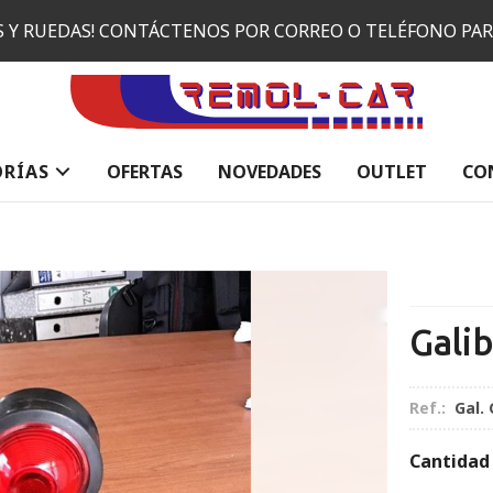
ES Y RUEDAS! CONTÁCTENOS POR CORREO O TELÉFONO PA
ORÍAS
OFERTAS
NOVEDADES
OUTLET
CO
Gali
Ref.:
Gal. 
Cantidad