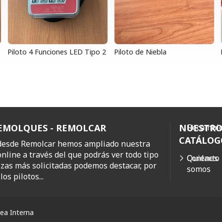
Piloto 4 Funciones LED Tipo 2
Piloto de Niebla
REMOLQUES - REMOLCAR
NUESTR
Recambio
CATÁLOG
 desde Remolcar hemos ampliado nuestra
online a través del que podrás ver todo tipo
Quiénes
Contacto
ezas más solicitadas podemos destacar, por
somos
os pilotos...
ea Interna