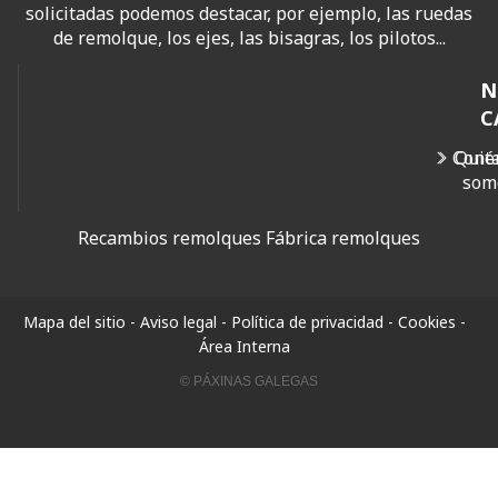
solicitadas podemos destacar, por ejemplo, las ruedas
de remolque, los ejes, las bisagras, los pilotos...
N
C
Cont
Quié
som
Recambios remolques
Fábrica remolques
Mapa del sitio
-
Aviso legal
-
Política de privacidad
-
Cookies
-
Área Interna
© PÁXINAS GALEGAS