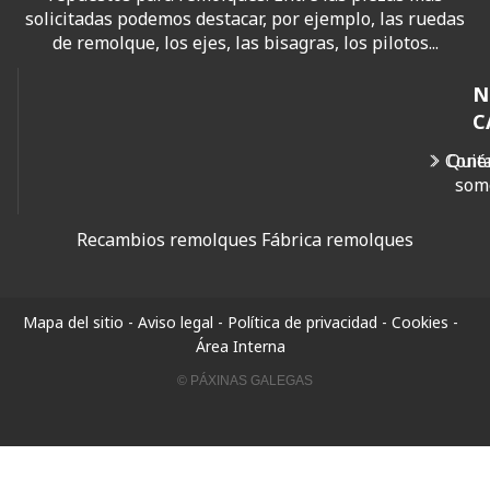
solicitadas podemos destacar, por ejemplo, las ruedas
de remolque, los ejes, las bisagras, los pilotos...
N
C
Cont
Quié
som
Recambios remolques
Fábrica remolques
Mapa del sitio
-
Aviso legal
-
Política de privacidad
-
Cookies
-
Área Interna
© PÁXINAS GALEGAS