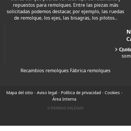
repuestos para remolques. Entre las piezas más
solicitadas podemos destacar, por ejemplo, las ruedas
de remolque, los ejes, las bisagras, los pilotos...
N
C
Cont
Quié
som
Recambios remolques
Fábrica remolques
Mapa del sitio
-
Aviso legal
-
Política de privacidad
-
Cookies
-
Área Interna
© PÁXINAS GALEGAS