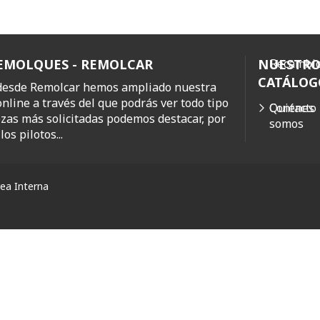
REMOLQUES - REMOLCAR
NUESTR
Recambio
CATÁLOG
 desde Remolcar hemos ampliado nuestra
online a través del que podrás ver todo tipo
Quiénes
Contacto
ezas más solicitadas podemos destacar, por
somos
os pilotos...
ea Interna