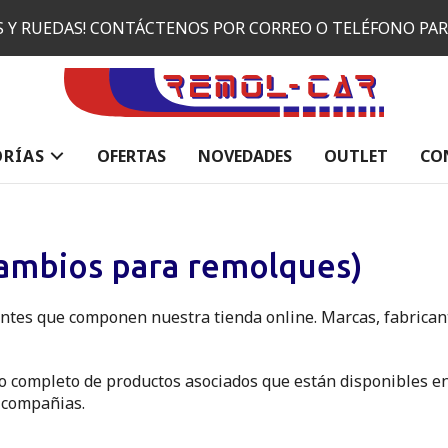
ES Y RUEDAS! CONTÁCTENOS POR CORREO O TELÉFONO PA
ORÍAS
OFERTAS
NOVEDADES
OUTLET
CO
cambios para remolques)
antes que componen nuestra tienda online. Marcas, fabrica
o completo de productos asociados que están disponibles en 
y compañias.