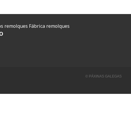
O
s remolques
Fábrica remolques
O
© PÁXINAS GALEGAS