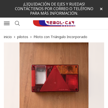
¡LIQUIDACIÓN DE EJES Y RUEDAS!
CONTÁCTENOS POR CORREO O TELÉFONO
PARA MÁS INFORMACIÓN.
Buscar
inicio
pilotos
Piloto con Triángulo Incorporado