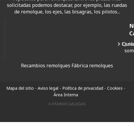
solicitadas podemos destacar, por ejemplo, las ruedas
de remolque, los ejes, las bisagras, los pilotos...
N
C
Cont
Quié
som
Recambios remolques
Fábrica remolques
Mapa del sitio
-
Aviso legal
-
Política de privacidad
-
Cookies
-
Área Interna
© PÁXINAS GALEGAS