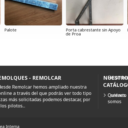
Palote
Porta cabrestante sin Apoyo
de Proa
REMOLQUES - REMOLCAR
NUESTR
Recambio
CATÁLOG
 desde Remolcar hemos ampliado nuestra
online a través del que podrás ver todo tipo
Quiénes
Contacto
ezas más solicitadas podemos destacar, por
somos
os pilotos...
ea Interna