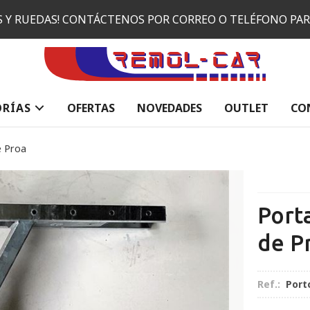
ES Y RUEDAS! CONTÁCTENOS POR CORREO O TELÉFONO PA
ORÍAS
OFERTAS
NOVEDADES
OUTLET
CO
e Proa
Port
de P
Ref.:
Port