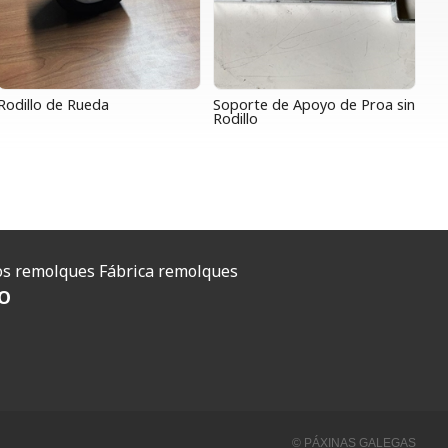
Rodillo de Rueda
Soporte de Apoyo de Proa sin
Rodillo
O
s remolques
Fábrica remolques
O
© PÁXINAS GALEGAS