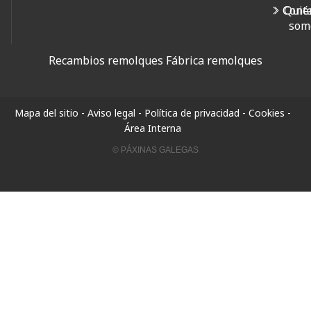
Cont
Quié
som
Recambios remolques
Fábrica remolques
Mapa del sitio
-
Aviso legal
-
Política de privacidad
-
Cookies
-
Área Interna
© PÁXINAS GALEGAS