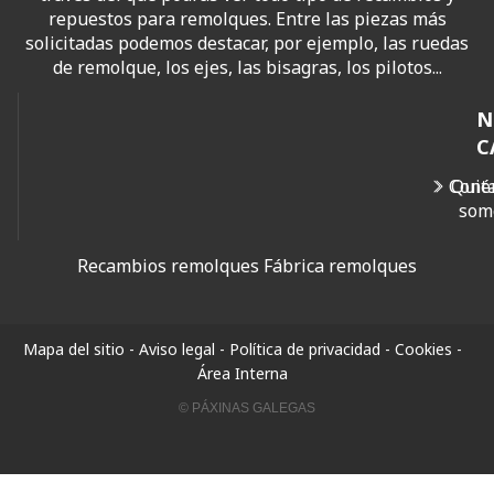
repuestos para remolques. Entre las piezas más
solicitadas podemos destacar, por ejemplo, las ruedas
de remolque, los ejes, las bisagras, los pilotos...
N
C
Cont
Quié
som
Recambios remolques
Fábrica remolques
Mapa del sitio
-
Aviso legal
-
Política de privacidad
-
Cookies
-
Área Interna
© PÁXINAS GALEGAS