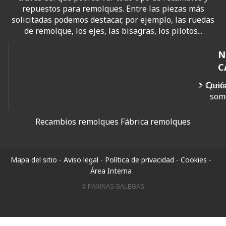
repuestos para remolques. Entre las piezas más
solicitadas podemos destacar, por ejemplo, las ruedas
de remolque, los ejes, las bisagras, los pilotos...
N
C
Cont
Quié
som
Recambios remolques
Fábrica remolques
Mapa del sitio
-
Aviso legal
-
Política de privacidad
-
Cookies
-
Área Interna
© PÁXINAS GALEGAS