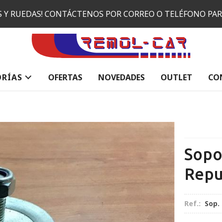
ES Y RUEDAS! CONTÁCTENOS POR CORREO O TELÉFONO PA
ORÍAS
OFERTAS
NOVEDADES
OUTLET
CO
Sopo
Repu
Ref.:
Sop.