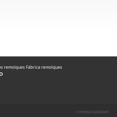
O
s remolques
Fábrica remolques
O
© PÁXINAS GALEGAS