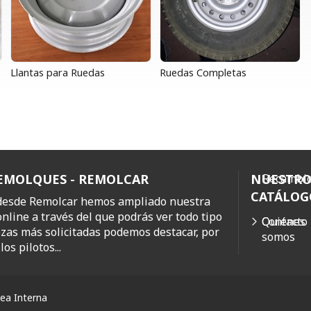
Llantas para Ruedas
Ruedas Completas
REMOLQUES - REMOLCAR
NUESTR
Recambio
CATÁLOG
 desde Remolcar hemos ampliado nuestra
online a través del que podrás ver todo tipo
Quiénes
Contacto
ezas más solicitadas podemos destacar, por
somos
os pilotos...
ea Interna