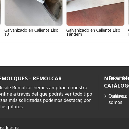
Galvanizado en Caliente Liso
Galvanizado en Caliente Liso
13
Tándem
REMOLQUES - REMOLCAR
NUESTR
Recambio
CATÁLOG
 desde Remolcar hemos ampliado nuestra
online a través del que podrás ver todo tipo
Quiénes
Contacto
ezas más solicitadas podemos destacar, por
somos
os pilotos...
ea Interna