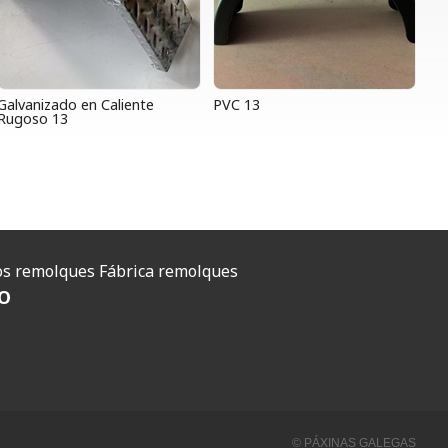
Galvanizado en Caliente
PVC 13
Rugoso 13
O
s remolques
Fábrica remolques
O
© PÁXINAS GALEGAS