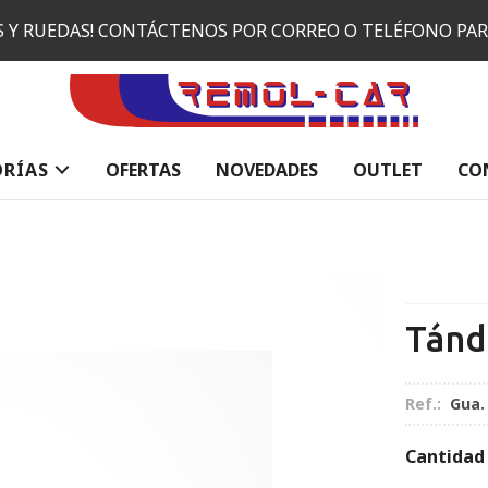
ES Y RUEDAS! CONTÁCTENOS POR CORREO O TELÉFONO PA
ORÍAS
OFERTAS
NOVEDADES
OUTLET
CO
Tán
Ref.:
Gua.
Cantidad