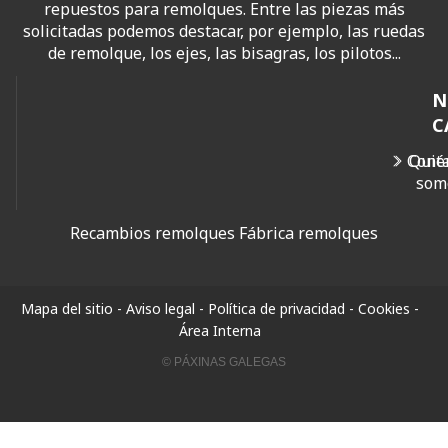
repuestos para remolques. Entre las piezas más
solicitadas podemos destacar, por ejemplo, las ruedas
de remolque, los ejes, las bisagras, los pilotos...
N
C
Cont
Quié
som
Recambios remolques
Fábrica remolques
Mapa del sitio
-
Aviso legal
-
Política de privacidad
-
Cookies
-
Área Interna
© PÁXINAS GALEGAS