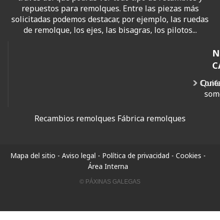
repuestos para remolques. Entre las piezas más
solicitadas podemos destacar, por ejemplo, las ruedas
de remolque, los ejes, las bisagras, los pilotos...
N
C
Cont
Quié
som
Recambios remolques
Fábrica remolques
Mapa del sitio
-
Aviso legal
-
Política de privacidad
-
Cookies
-
Área Interna
© PÁXINAS GALEGAS